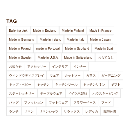
TAG
Ballerina pink
Made in England
Made in Finland
Made in France
Made in Germany
Made in Ireland
Made in Italy
Made in Japan
Made in Poland
made in Portugal
Made in Scotland
Made in Spain
Made in Sweden
Made in U.S.A.
Made in Switzerland
おもてなし
お知らせ
アクセサリー
インテリア
インナー
ウィンドウディスプレイ
ウェア
カットソー
ガラス
ガーデニング
キッズ・ベビー
キッチン
キッチンツール
キッチンリネン
ギフト
ステーショナリー
テーブルウェア
ドイツ木製品
ハウスキーピング
バッグ
ファッション
フットウェア
フラワーベース
フード
ランチ
リネン
リネンシャツ
リラックス
レデッカ
臨時休業