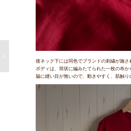
Caroline Gardner
後ネック下には同色でブランドの刺繍が施さ
ボディは、筒状に編みたてられた一枚の布か
脇に縫い目が無いので、動きやすく、肌触り