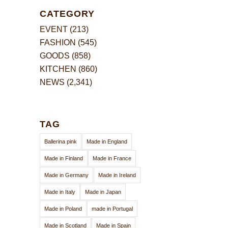
CATEGORY
EVENT
(213)
FASHION
(545)
GOODS
(858)
KITCHEN
(860)
NEWS
(2,341)
TAG
Ballerina pink
Made in England
Made in Finland
Made in France
Made in Germany
Made in Ireland
Made in Italy
Made in Japan
Made in Poland
made in Portugal
Made in Scotland
Made in Spain