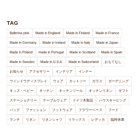
TAG
Ballerina pink
Made in England
Made in Finland
Made in France
Made in Germany
Made in Ireland
Made in Italy
Made in Japan
Made in Poland
made in Portugal
Made in Scotland
Made in Spain
Made in Sweden
Made in U.S.A.
Made in Switzerland
おもてなし
お知らせ
アクセサリー
インテリア
インナー
ウィンドウディスプレイ
ウェア
カットソー
ガラス
ガーデニング
キッズ・ベビー
キッチン
キッチンツール
キッチンリネン
ギフト
ステーショナリー
テーブルウェア
ドイツ木製品
ハウスキーピング
バッグ
ファッション
フットウェア
フラワーベース
フード
ランチ
リネン
リネンシャツ
リラックス
レデッカ
臨時休業