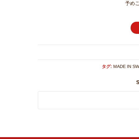
予め
タグ:
MADE IN S
S