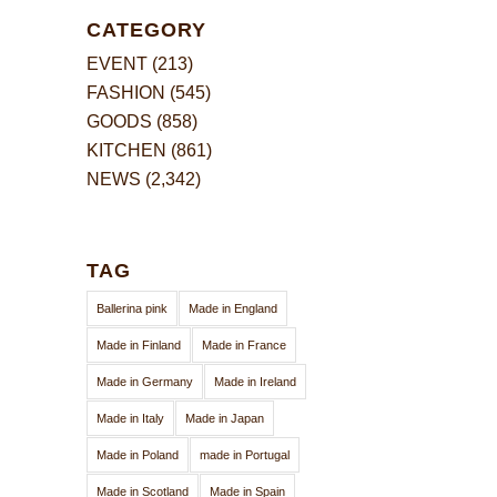
CATEGORY
EVENT
(213)
FASHION
(545)
GOODS
(858)
KITCHEN
(861)
NEWS
(2,342)
TAG
Ballerina pink
Made in England
Made in Finland
Made in France
Made in Germany
Made in Ireland
Made in Italy
Made in Japan
Made in Poland
made in Portugal
Made in Scotland
Made in Spain