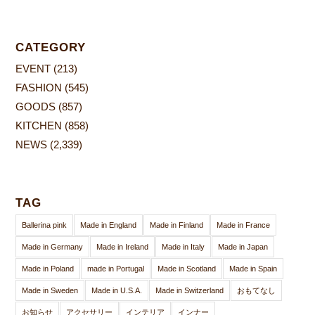
CATEGORY
EVENT
(213)
FASHION
(545)
GOODS
(857)
KITCHEN
(858)
NEWS
(2,339)
TAG
Ballerina pink
Made in England
Made in Finland
Made in France
Made in Germany
Made in Ireland
Made in Italy
Made in Japan
Made in Poland
made in Portugal
Made in Scotland
Made in Spain
Made in Sweden
Made in U.S.A.
Made in Switzerland
おもてなし
お知らせ
アクセサリー
インテリア
インナー