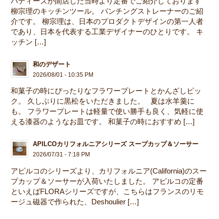
パディーズが開店した当時より定番でご紹介しております
柳宗理のキッチンツール。 パンチングストレーナーのご紹
介です。 柳宗理は、日本のプロダクトデザインの第一人者
であり、日本を代表する工業デザイナーのひとりです。 キ
ッチン […]
和のデザート
2026/08/01 - 10:35 PM
和菓子の時にぴったりなフラワープレートとかんざしピッ
ク。 久しぶりに黒松をいただきました。 夏は水羊羹に
も。 フラワープレートは軽量で使い勝手も良く、気軽に使
える漆器のようなお皿です。 和菓子の時におすすめ […]
APILCOカリフォルニアシリーズ スープカップ＆ソーサー
2026/07/31 - 7:18 PM
アピルコのシリーズより、カリフォルニア(California)のスー
プカップ＆ソーサーが入荷いたしました。 アピルコの定番
といえばFLORAシリーズですが、こちらはフランスのリモ
ージュ磁器で作られた、Deshoulier […]