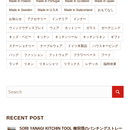
Made in Poland
made in Portugal
Made in Scotland
Made in Spain
Made in Sweden
Made in U.S.A.
Made in Switzerland
おもてなし
お知らせ
アクセサリー
インテリア
インナー
ウィンドウディスプレイ
ウェア
カットソー
ガラス
ガーデニング
キッズ・ベビー
キッチン
キッチンツール
キッチンリネン
ギフト
ステーショナリー
テーブルウェア
ドイツ木製品
ハウスキーピング
バッグ
ファッション
フットウェア
フラワーベース
フード
ランチ
リネン
リネンシャツ
リラックス
レデッカ
臨時休業
RECENT POST
SORI YANAGI KITCHIN TOOL 柳宗理のパンチングストレー