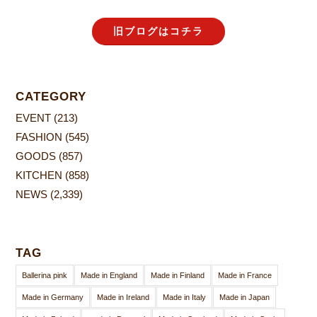
旧ブログはコチラ
CATEGORY
EVENT
(213)
FASHION
(545)
GOODS
(857)
KITCHEN
(858)
NEWS
(2,339)
TAG
Ballerina pink
Made in England
Made in Finland
Made in France
Made in Germany
Made in Ireland
Made in Italy
Made in Japan