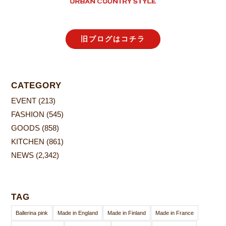
旧ブログはコチラ
CATEGORY
EVENT
(213)
FASHION
(545)
GOODS
(858)
KITCHEN
(861)
NEWS
(2,342)
TAG
Ballerina pink
Made in England
Made in Finland
Made in France