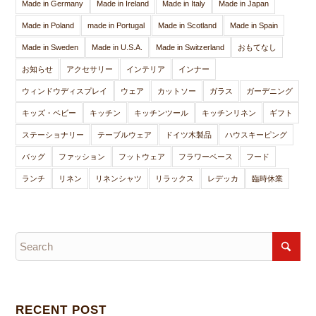
Made in Germany
Made in Ireland
Made in Italy
Made in Japan
Made in Poland
made in Portugal
Made in Scotland
Made in Spain
Made in Sweden
Made in U.S.A.
Made in Switzerland
おもてなし
お知らせ
アクセサリー
インテリア
インナー
ウィンドウディスプレイ
ウェア
カットソー
ガラス
ガーデニング
キッズ・ベビー
キッチン
キッチンツール
キッチンリネン
ギフト
ステーショナリー
テーブルウェア
ドイツ木製品
ハウスキーピング
バッグ
ファッション
フットウェア
フラワーベース
フード
ランチ
リネン
リネンシャツ
リラックス
レデッカ
臨時休業
RECENT POST