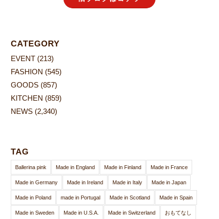
CATEGORY
EVENT
(213)
FASHION
(545)
GOODS
(857)
KITCHEN
(859)
NEWS
(2,340)
TAG
Ballerina pink
Made in England
Made in Finland
Made in France
Made in Germany
Made in Ireland
Made in Italy
Made in Japan
Made in Poland
made in Portugal
Made in Scotland
Made in Spain
Made in Sweden
Made in U.S.A.
Made in Switzerland
おもてなし