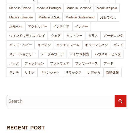
Made in Poland
made in Portugal
Made in Scotland
Made in Spain
Made in Sweden
Made in U.S.A.
Made in Switzerland
おもてなし
お知らせ
アクセサリー
インテリア
インナー
ウィンドウディスプレイ
ウェア
カットソー
ガラス
ガーデニング
キッズ・ベビー
キッチン
キッチンツール
キッチンリネン
ギフト
ステーショナリー
テーブルウェア
ドイツ木製品
ハウスキーピング
バッグ
ファッション
フットウェア
フラワーベース
フード
ランチ
リネン
リネンシャツ
リラックス
レデッカ
臨時休業
RECENT POST