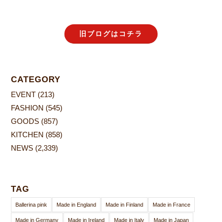
旧ブログはコチラ
CATEGORY
EVENT
(213)
FASHION
(545)
GOODS
(857)
KITCHEN
(858)
NEWS
(2,339)
TAG
Ballerina pink
Made in England
Made in Finland
Made in France
Made in Germany
Made in Ireland
Made in Italy
Made in Japan