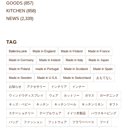
GOODS
(857)
KITCHEN
(858)
NEWS
(2,339)
TAG
Ballerina pink
Made in England
Made in Finland
Made in France
Made in Germany
Made in Ireland
Made in Italy
Made in Japan
Made in Poland
made in Portugal
Made in Scotland
Made in Spain
Made in Sweden
Made in U.S.A.
Made in Switzerland
おもてなし
お知らせ
アクセサリー
インテリア
インナー
ウィンドウディスプレイ
ウェア
カットソー
ガラス
ガーデニング
キッズ・ベビー
キッチン
キッチンツール
キッチンリネン
ギフト
ステーショナリー
テーブルウェア
ドイツ木製品
ハウスキーピング
バッグ
ファッション
フットウェア
フラワーベース
フード