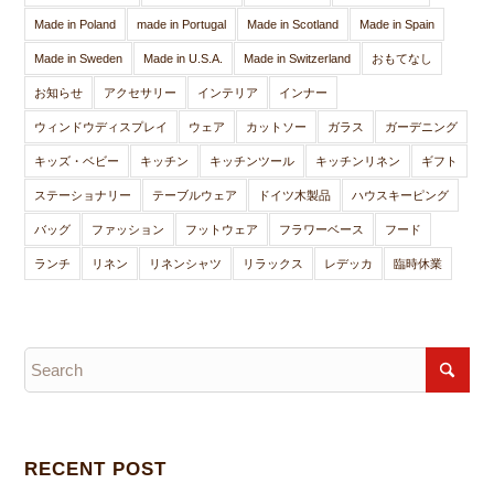
Made in Poland
made in Portugal
Made in Scotland
Made in Spain
Made in Sweden
Made in U.S.A.
Made in Switzerland
おもてなし
お知らせ
アクセサリー
インテリア
インナー
ウィンドウディスプレイ
ウェア
カットソー
ガラス
ガーデニング
キッズ・ベビー
キッチン
キッチンツール
キッチンリネン
ギフト
ステーショナリー
テーブルウェア
ドイツ木製品
ハウスキーピング
バッグ
ファッション
フットウェア
フラワーベース
フード
ランチ
リネン
リネンシャツ
リラックス
レデッカ
臨時休業
RECENT POST