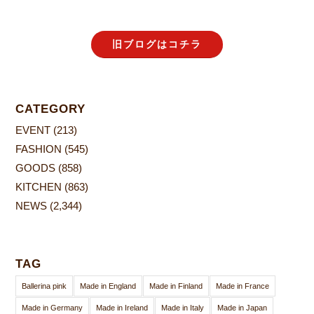
旧ブログはコチラ
CATEGORY
EVENT
(213)
FASHION
(545)
GOODS
(858)
KITCHEN
(863)
NEWS
(2,344)
TAG
Ballerina pink
Made in England
Made in Finland
Made in France
Made in Germany
Made in Ireland
Made in Italy
Made in Japan