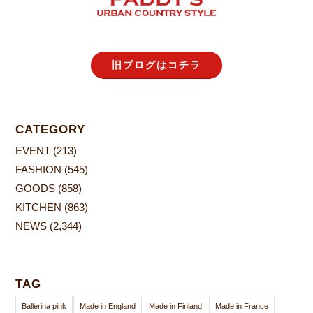
旧ブログはコチラ
CATEGORY
EVENT
(213)
FASHION
(545)
GOODS
(858)
KITCHEN
(863)
NEWS
(2,344)
TAG
Ballerina pink
Made in England
Made in Finland
Made in France