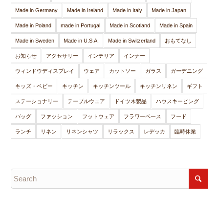
Made in Germany
Made in Ireland
Made in Italy
Made in Japan
Made in Poland
made in Portugal
Made in Scotland
Made in Spain
Made in Sweden
Made in U.S.A.
Made in Switzerland
おもてなし
お知らせ
アクセサリー
インテリア
インナー
ウィンドウディスプレイ
ウェア
カットソー
ガラス
ガーデニング
キッズ・ベビー
キッチン
キッチンツール
キッチンリネン
ギフト
ステーショナリー
テーブルウェア
ドイツ木製品
ハウスキーピング
バッグ
ファッション
フットウェア
フラワーベース
フード
ランチ
リネン
リネンシャツ
リラックス
レデッカ
臨時休業