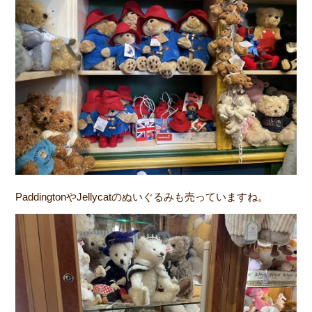
PaddingtonやJellycatのぬいぐるみも売っていますね。