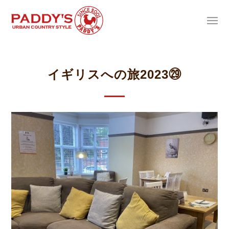
イギリスへの旅2023㉙