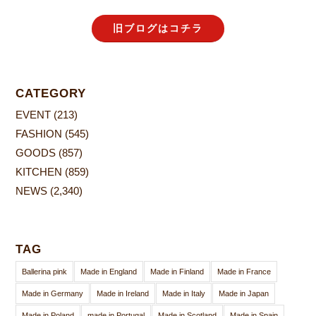
旧ブログはコチラ
CATEGORY
EVENT
(213)
FASHION
(545)
GOODS
(857)
KITCHEN
(859)
NEWS
(2,340)
TAG
Ballerina pink
Made in England
Made in Finland
Made in France
Made in Germany
Made in Ireland
Made in Italy
Made in Japan
Made in Poland
made in Portugal
Made in Scotland
Made in Spain