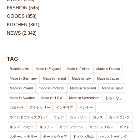
FASHION
(545)
GOODS
(858)
KITCHEN
(861)
NEWS
(2,342)
TAG
Ballerina pink
Made in England
Made in Finland
Made in France
Made in Germany
Made in Ireland
Made in Italy
Made in Japan
Made in Poland
made in Portugal
Made in Scotland
Made in Spain
Made in Sweden
Made in U.S.A.
Made in Switzerland
おもてなし
お知らせ
アクセサリー
インテリア
インナー
ウィンドウディスプレイ
ウェア
カットソー
ガラス
ガーデニング
キッズ・ベビー
キッチン
キッチンツール
キッチンリネン
ギフト
ステーショナリー
テーブルウェア
ドイツ木製品
ハウスキーピング