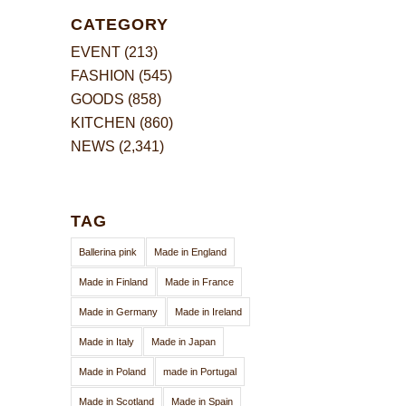
CATEGORY
EVENT
(213)
FASHION
(545)
GOODS
(858)
KITCHEN
(860)
NEWS
(2,341)
TAG
Ballerina pink
Made in England
Made in Finland
Made in France
Made in Germany
Made in Ireland
Made in Italy
Made in Japan
Made in Poland
made in Portugal
Made in Scotland
Made in Spain