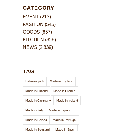
CATEGORY
EVENT
(213)
FASHION
(545)
GOODS
(857)
KITCHEN
(858)
NEWS
(2,339)
TAG
Ballerina pink
Made in England
Made in Finland
Made in France
Made in Germany
Made in Ireland
Made in Italy
Made in Japan
Made in Poland
made in Portugal
Made in Scotland
Made in Spain