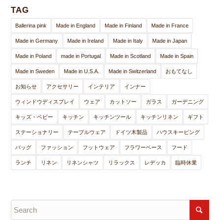
TAG
Ballerina pink
Made in England
Made in Finland
Made in France
Made in Germany
Made in Ireland
Made in Italy
Made in Japan
Made in Poland
made in Portugal
Made in Scotland
Made in Spain
Made in Sweden
Made in U.S.A.
Made in Switzerland
おもてなし
お知らせ
アクセサリー
インテリア
インナー
ウィンドウディスプレイ
ウェア
カットソー
ガラス
ガーデニング
キッズ・ベビー
キッチン
キッチンツール
キッチンリネン
ギフト
ステーショナリー
テーブルウェア
ドイツ木製品
ハウスキーピング
バッグ
ファッション
フットウェア
フラワーベース
フード
ランチ
リネン
リネンシャツ
リラックス
レデッカ
臨時休業