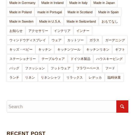
Made in Germany
Made in Ireland
Made in Italy
Made in Japan
Made in Poland
made in Portugal
Made in Scotland
Made in Spain
Made in Sweden
Made in U.S.A.
Made in Switzerland
おもてなし
お知らせ
アクセサリー
インテリア
インナー
ウィンドウディスプレイ
ウェア
カットソー
ガラス
ガーデニング
キッズ・ベビー
キッチン
キッチンツール
キッチンリネン
ギフト
ステーショナリー
テーブルウェア
ドイツ木製品
ハウスキーピング
バッグ
ファッション
フットウェア
フラワーベース
フード
ランチ
リネン
リネンシャツ
リラックス
レデッカ
臨時休業
RECENT POST