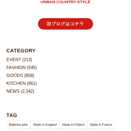
旧ブログはコチラ
CATEGORY
EVENT
(213)
FASHION
(545)
GOODS
(858)
KITCHEN
(861)
NEWS
(2,342)
TAG
Ballerina pink
Made in England
Made in Finland
Made in France