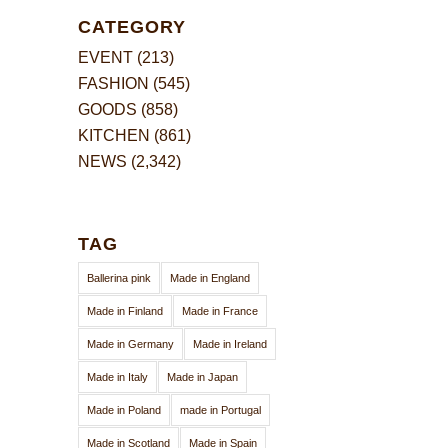
CATEGORY
EVENT
(213)
FASHION
(545)
GOODS
(858)
KITCHEN
(861)
NEWS
(2,342)
TAG
Ballerina pink
Made in England
Made in Finland
Made in France
Made in Germany
Made in Ireland
Made in Italy
Made in Japan
Made in Poland
made in Portugal
Made in Scotland
Made in Spain