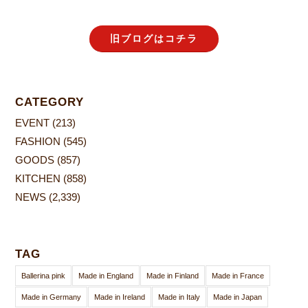
旧ブログはコチラ
CATEGORY
EVENT
(213)
FASHION
(545)
GOODS
(857)
KITCHEN
(858)
NEWS
(2,339)
TAG
Ballerina pink
Made in England
Made in Finland
Made in France
Made in Germany
Made in Ireland
Made in Italy
Made in Japan