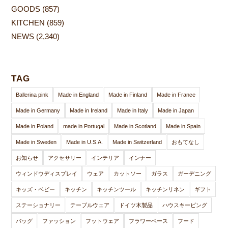
GOODS
(857)
KITCHEN
(859)
NEWS
(2,340)
TAG
Ballerina pink
Made in England
Made in Finland
Made in France
Made in Germany
Made in Ireland
Made in Italy
Made in Japan
Made in Poland
made in Portugal
Made in Scotland
Made in Spain
Made in Sweden
Made in U.S.A.
Made in Switzerland
おもてなし
お知らせ
アクセサリー
インテリア
インナー
ウィンドウディスプレイ
ウェア
カットソー
ガラス
ガーデニング
キッズ・ベビー
キッチン
キッチンツール
キッチンリネン
ギフト
ステーショナリー
テーブルウェア
ドイツ木製品
ハウスキーピング
バッグ
ファッション
フットウェア
フラワーベース
フード