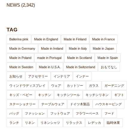
NEWS
(2,342)
TAG
Ballerina pink
Made in England
Made in Finland
Made in France
Made in Germany
Made in Ireland
Made in Italy
Made in Japan
Made in Poland
made in Portugal
Made in Scotland
Made in Spain
Made in Sweden
Made in U.S.A.
Made in Switzerland
おもてなし
お知らせ
アクセサリー
インテリア
インナー
ウィンドウディスプレイ
ウェア
カットソー
ガラス
ガーデニング
キッズ・ベビー
キッチン
キッチンツール
キッチンリネン
ギフト
ステーショナリー
テーブルウェア
ドイツ木製品
ハウスキーピング
バッグ
ファッション
フットウェア
フラワーベース
フード
ランチ
リネン
リネンシャツ
リラックス
レデッカ
臨時休業