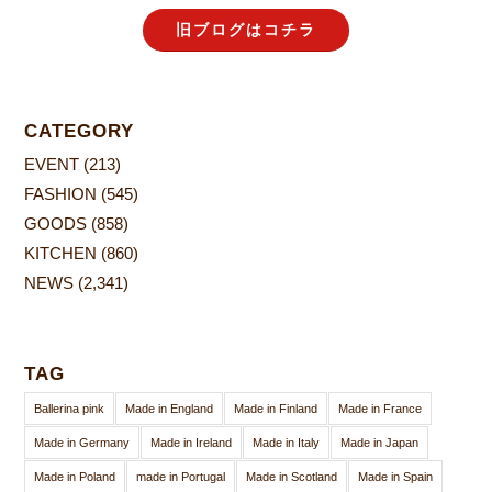
旧ブログはコチラ
CATEGORY
EVENT
(213)
FASHION
(545)
GOODS
(858)
KITCHEN
(860)
NEWS
(2,341)
TAG
Ballerina pink
Made in England
Made in Finland
Made in France
Made in Germany
Made in Ireland
Made in Italy
Made in Japan
Made in Poland
made in Portugal
Made in Scotland
Made in Spain