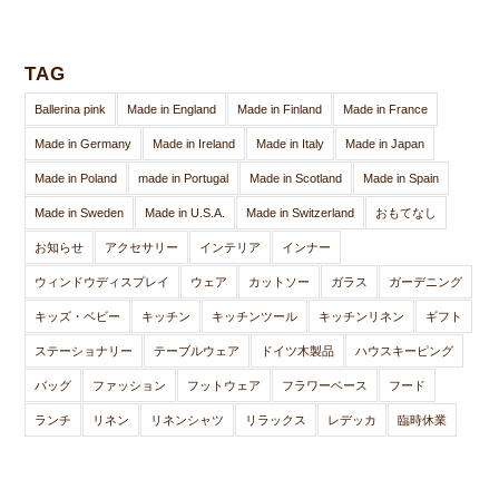
TAG
Ballerina pink
Made in England
Made in Finland
Made in France
Made in Germany
Made in Ireland
Made in Italy
Made in Japan
Made in Poland
made in Portugal
Made in Scotland
Made in Spain
Made in Sweden
Made in U.S.A.
Made in Switzerland
おもてなし
お知らせ
アクセサリー
インテリア
インナー
ウィンドウディスプレイ
ウェア
カットソー
ガラス
ガーデニング
キッズ・ベビー
キッチン
キッチンツール
キッチンリネン
ギフト
ステーショナリー
テーブルウェア
ドイツ木製品
ハウスキーピング
バッグ
ファッション
フットウェア
フラワーベース
フード
ランチ
リネン
リネンシャツ
リラックス
レデッカ
臨時休業