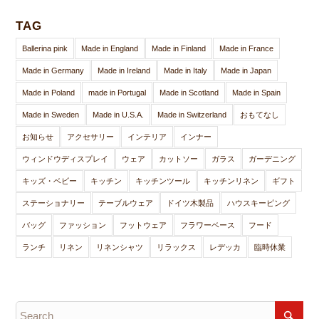
TAG
Ballerina pink
Made in England
Made in Finland
Made in France
Made in Germany
Made in Ireland
Made in Italy
Made in Japan
Made in Poland
made in Portugal
Made in Scotland
Made in Spain
Made in Sweden
Made in U.S.A.
Made in Switzerland
おもてなし
お知らせ
アクセサリー
インテリア
インナー
ウィンドウディスプレイ
ウェア
カットソー
ガラス
ガーデニング
キッズ・ベビー
キッチン
キッチンツール
キッチンリネン
ギフト
ステーショナリー
テーブルウェア
ドイツ木製品
ハウスキーピング
バッグ
ファッション
フットウェア
フラワーベース
フード
ランチ
リネン
リネンシャツ
リラックス
レデッカ
臨時休業