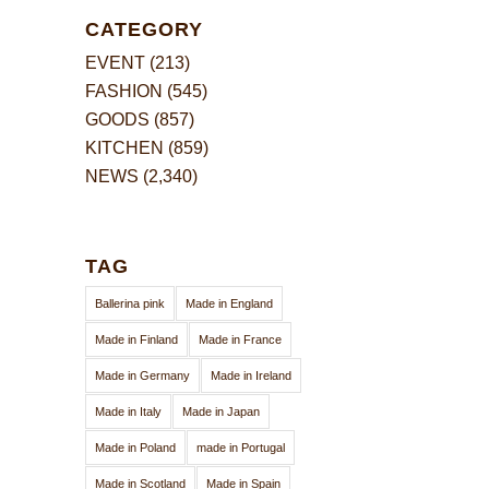
CATEGORY
EVENT
(213)
FASHION
(545)
GOODS
(857)
KITCHEN
(859)
NEWS
(2,340)
TAG
Ballerina pink
Made in England
Made in Finland
Made in France
Made in Germany
Made in Ireland
Made in Italy
Made in Japan
Made in Poland
made in Portugal
Made in Scotland
Made in Spain