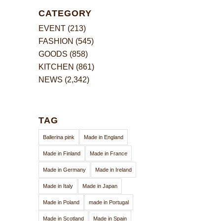
CATEGORY
EVENT
(213)
FASHION
(545)
GOODS
(858)
KITCHEN
(861)
NEWS
(2,342)
TAG
Ballerina pink
Made in England
Made in Finland
Made in France
Made in Germany
Made in Ireland
Made in Italy
Made in Japan
Made in Poland
made in Portugal
Made in Scotland
Made in Spain