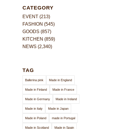
CATEGORY
EVENT
(213)
FASHION
(545)
GOODS
(857)
KITCHEN
(859)
NEWS
(2,340)
TAG
Ballerina pink
Made in England
Made in Finland
Made in France
Made in Germany
Made in Ireland
Made in Italy
Made in Japan
Made in Poland
made in Portugal
Made in Scotland
Made in Spain