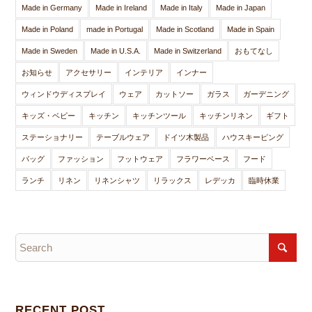
Made in Germany
Made in Ireland
Made in Italy
Made in Japan
Made in Poland
made in Portugal
Made in Scotland
Made in Spain
Made in Sweden
Made in U.S.A.
Made in Switzerland
おもてなし
お知らせ
アクセサリー
インテリア
インナー
ウィンドウディスプレイ
ウェア
カットソー
ガラス
ガーデニング
キッズ・ベビー
キッチン
キッチンツール
キッチンリネン
ギフト
ステーショナリー
テーブルウェア
ドイツ木製品
ハウスキーピング
バッグ
ファッション
フットウェア
フラワーベース
フード
ランチ
リネン
リネンシャツ
リラックス
レデッカ
臨時休業
RECENT POST