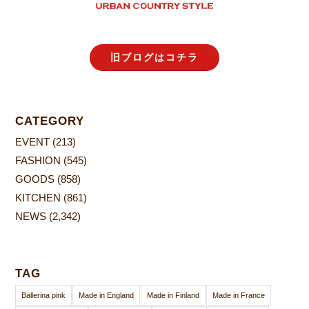
旧ブログはコチラ
CATEGORY
EVENT
(213)
FASHION
(545)
GOODS
(858)
KITCHEN
(861)
NEWS
(2,342)
TAG
Ballerina pink
Made in England
Made in Finland
Made in France