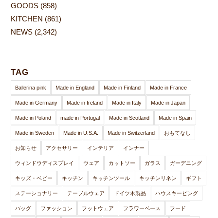
GOODS
(858)
KITCHEN
(861)
NEWS
(2,342)
TAG
Ballerina pink
Made in England
Made in Finland
Made in France
Made in Germany
Made in Ireland
Made in Italy
Made in Japan
Made in Poland
made in Portugal
Made in Scotland
Made in Spain
Made in Sweden
Made in U.S.A.
Made in Switzerland
おもてなし
お知らせ
アクセサリー
インテリア
インナー
ウィンドウディスプレイ
ウェア
カットソー
ガラス
ガーデニング
キッズ・ベビー
キッチン
キッチンツール
キッチンリネン
ギフト
ステーショナリー
テーブルウェア
ドイツ木製品
ハウスキーピング
バッグ
ファッション
フットウェア
フラワーベース
フード