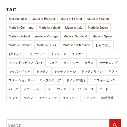
TAG
Ballerina pink
Made in England
Made in Finland
Made in France
Made in Germany
Made in Ireland
Made in Italy
Made in Japan
Made in Poland
made in Portugal
Made in Scotland
Made in Spain
Made in Sweden
Made in U.S.A.
Made in Switzerland
おもてなし
お知らせ
アクセサリー
インテリア
インナー
ウィンドウディスプレイ
ウェア
カットソー
ガラス
ガーデニング
キッズ・ベビー
キッチン
キッチンツール
キッチンリネン
ギフト
ステーショナリー
テーブルウェア
ドイツ木製品
ハウスキーピング
バッグ
ファッション
フットウェア
フラワーベース
フード
ランチ
リネン
リネンシャツ
リラックス
レデッカ
臨時休業