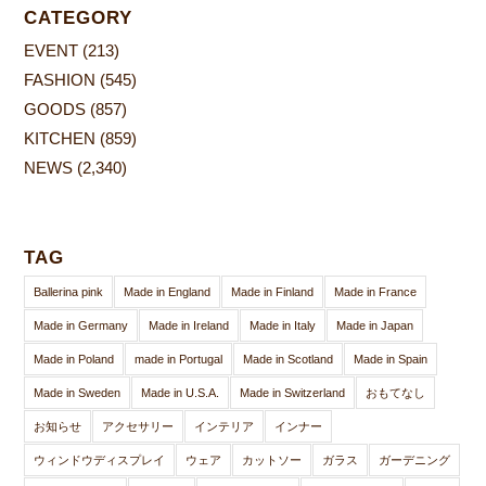
CATEGORY
EVENT
(213)
FASHION
(545)
GOODS
(857)
KITCHEN
(859)
NEWS
(2,340)
TAG
Ballerina pink
Made in England
Made in Finland
Made in France
Made in Germany
Made in Ireland
Made in Italy
Made in Japan
Made in Poland
made in Portugal
Made in Scotland
Made in Spain
Made in Sweden
Made in U.S.A.
Made in Switzerland
おもてなし
お知らせ
アクセサリー
インテリア
インナー
ウィンドウディスプレイ
ウェア
カットソー
ガラス
ガーデニング