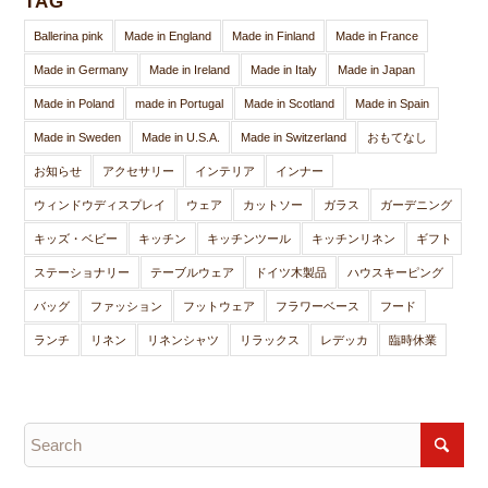
TAG
Ballerina pink
Made in England
Made in Finland
Made in France
Made in Germany
Made in Ireland
Made in Italy
Made in Japan
Made in Poland
made in Portugal
Made in Scotland
Made in Spain
Made in Sweden
Made in U.S.A.
Made in Switzerland
おもてなし
お知らせ
アクセサリー
インテリア
インナー
ウィンドウディスプレイ
ウェア
カットソー
ガラス
ガーデニング
キッズ・ベビー
キッチン
キッチンツール
キッチンリネン
ギフト
ステーショナリー
テーブルウェア
ドイツ木製品
ハウスキーピング
バッグ
ファッション
フットウェア
フラワーベース
フード
ランチ
リネン
リネンシャツ
リラックス
レデッカ
臨時休業