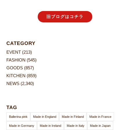
旧ブログはコチラ
CATEGORY
EVENT
(213)
FASHION
(545)
GOODS
(857)
KITCHEN
(859)
NEWS
(2,340)
TAG
Ballerina pink
Made in England
Made in Finland
Made in France
Made in Germany
Made in Ireland
Made in Italy
Made in Japan