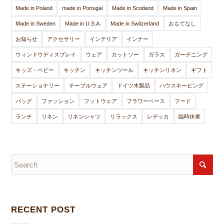
Made in Poland
made in Portugal
Made in Scotland
Made in Spain
Made in Sweden
Made in U.S.A.
Made in Switzerland
おもてなし
お知らせ
アクセサリー
インテリア
インナー
ウィンドウディスプレイ
ウェア
カットソー
ガラス
ガーデニング
キッズ・ベビー
キッチン
キッチンツール
キッチンリネン
ギフト
ステーショナリー
テーブルウェア
ドイツ木製品
ハウスキーピング
バッグ
ファッション
フットウェア
フラワーベース
フード
ランチ
リネン
リネンシャツ
リラックス
レデッカ
臨時休業
RECENT POST