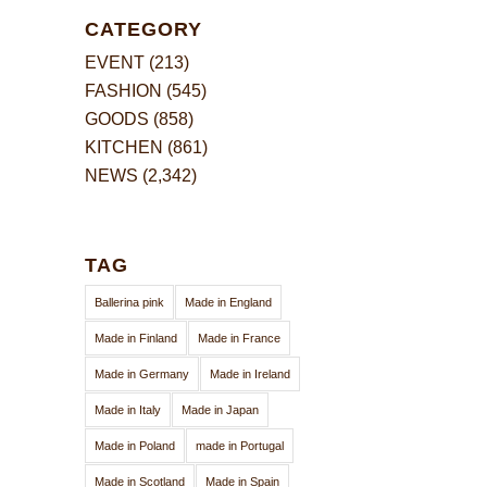
CATEGORY
EVENT
(213)
FASHION
(545)
GOODS
(858)
KITCHEN
(861)
NEWS
(2,342)
TAG
Ballerina pink
Made in England
Made in Finland
Made in France
Made in Germany
Made in Ireland
Made in Italy
Made in Japan
Made in Poland
made in Portugal
Made in Scotland
Made in Spain