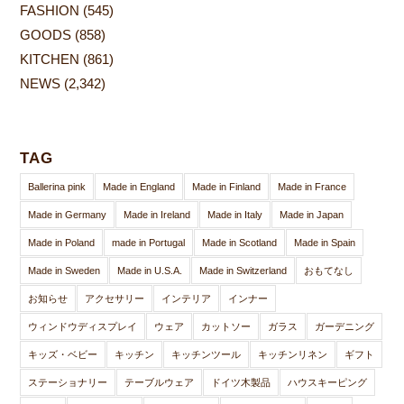
FASHION
(545)
GOODS
(858)
KITCHEN
(861)
NEWS
(2,342)
TAG
Ballerina pink
Made in England
Made in Finland
Made in France
Made in Germany
Made in Ireland
Made in Italy
Made in Japan
Made in Poland
made in Portugal
Made in Scotland
Made in Spain
Made in Sweden
Made in U.S.A.
Made in Switzerland
おもてなし
お知らせ
アクセサリー
インテリア
インナー
ウィンドウディスプレイ
ウェア
カットソー
ガラス
ガーデニング
キッズ・ベビー
キッチン
キッチンツール
キッチンリネン
ギフト
ステーショナリー
テーブルウェア
ドイツ木製品
ハウスキーピング