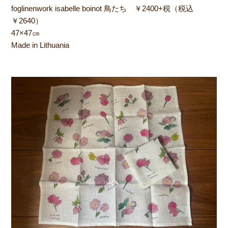
foglinenwork isabelle boinot 鳥たち ￥2400+税（税込
￥2640）
47×47㎝
Made in Lithuania