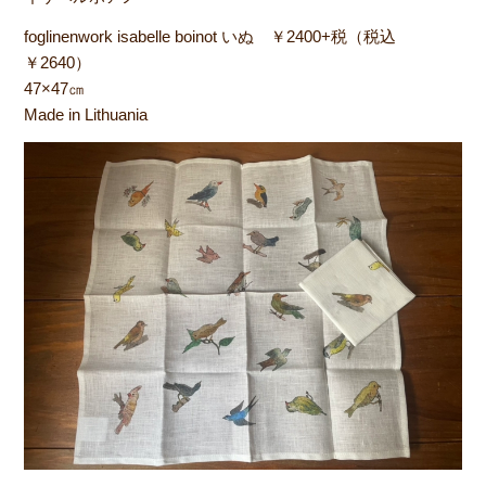
foglinenwork isabelle boinot いぬ ￥2400+税（税込
￥2640）
47×47㎝
Made in Lithuania