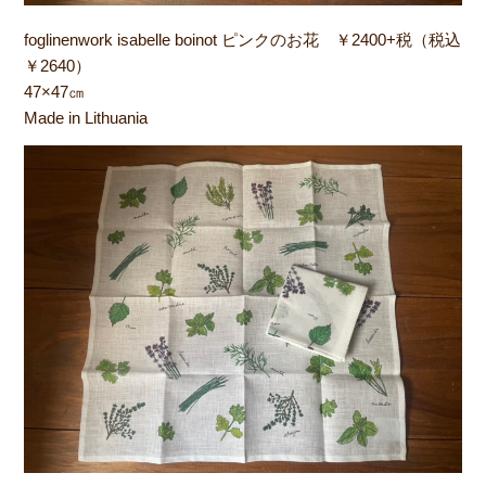
foglinenwork isabelle boinot ピンクのお花 ￥2400+税（税込
￥2640）
47×47㎝
Made in Lithuania