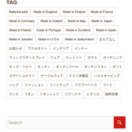
TAG
Ballerina pink
Made in England
Made in Finland
Made in France
Made in Germany
Made in Ireland
Made in Italy
Made in Japan
Made in Poland
made in Portugal
Made in Scotland
Made in Spain
Made in Sweden
Made in U.S.A.
Made in Switzerland
おもてなし
お知らせ
アクセサリー
インテリア
インナー
ウィンドウディスプレイ
ウェア
カットソー
ガラス
ガーデニング
キッズ・ベビー
キッチン
キッチンツール
キッチンリネン
ギフト
ステーショナリー
テーブルウェア
ドイツ木製品
ハウスキーピング
バッグ
ファッション
フットウェア
フラワーベース
フード
ランチ
リネン
リネンシャツ
リラックス
レデッカ
臨時休業