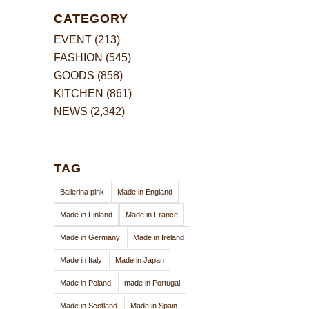
CATEGORY
EVENT
(213)
FASHION
(545)
GOODS
(858)
KITCHEN
(861)
NEWS
(2,342)
TAG
Ballerina pink
Made in England
Made in Finland
Made in France
Made in Germany
Made in Ireland
Made in Italy
Made in Japan
Made in Poland
made in Portugal
Made in Scotland
Made in Spain