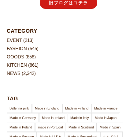
旧ブログはコチラ
CATEGORY
EVENT
(213)
FASHION
(545)
GOODS
(858)
KITCHEN
(861)
NEWS
(2,342)
TAG
Ballerina pink
Made in England
Made in Finland
Made in France
Made in Germany
Made in Ireland
Made in Italy
Made in Japan
Made in Poland
made in Portugal
Made in Scotland
Made in Spain
Made in Sweden
Made in U.S.A.
Made in Switzerland
おもてなし