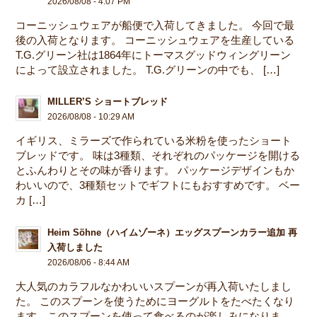
2026/08/08 - 4:07 PM
コーニッシュウェアが船便で入荷してきました。 今回で最
後の入荷となります。 コーニッシュウェアを生産している
T.G.グリーン社は1864年にトーマスグッドウィングリーン
によって設立されました。 T.G.グリーンの中でも、 […]
MILLER’S ショートブレッド
2026/08/08 - 10:29 AM
イギリス、ミラーズで作られている米粉を使ったショート
ブレッドです。 味は3種類、それぞれのパッケージを開ける
とふんわりとその味が香ります。 パッケージデザインもか
わいいので、3種類セットでギフトにもおすすめです。 ベー
カ […]
Heim Söhne（ハイムゾーネ）エッグスプーンカラー追加 再
入荷しました
2026/08/06 - 8:44 AM
大人気のカラフルなかわいいスプーンが再入荷いたしまし
た。 このスプーンを使うためにヨーグルトをたべたくなり
ます、このスプーンを使って食べるのが楽しみになりま