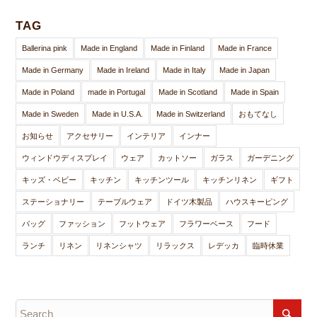
TAG
Ballerina pink
Made in England
Made in Finland
Made in France
Made in Germany
Made in Ireland
Made in Italy
Made in Japan
Made in Poland
made in Portugal
Made in Scotland
Made in Spain
Made in Sweden
Made in U.S.A.
Made in Switzerland
おもてなし
お知らせ
アクセサリー
インテリア
インナー
ウィンドウディスプレイ
ウェア
カットソー
ガラス
ガーデニング
キッズ・ベビー
キッチン
キッチンツール
キッチンリネン
ギフト
ステーショナリー
テーブルウェア
ドイツ木製品
ハウスキーピング
バッグ
ファッション
フットウェア
フラワーベース
フード
ランチ
リネン
リネンシャツ
リラックス
レデッカ
臨時休業