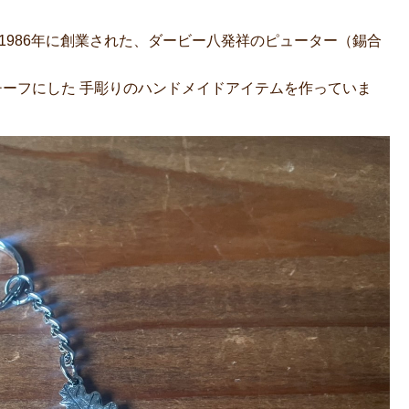
）は、1986年に創業された、ダービー八発祥のピューター（錫合
チーフにした 手彫りのハンドメイドアイテムを作っていま