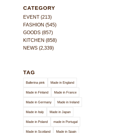
CATEGORY
EVENT
(213)
FASHION
(545)
GOODS
(857)
KITCHEN
(858)
NEWS
(2,339)
TAG
Ballerina pink
Made in England
Made in Finland
Made in France
Made in Germany
Made in Ireland
Made in Italy
Made in Japan
Made in Poland
made in Portugal
Made in Scotland
Made in Spain