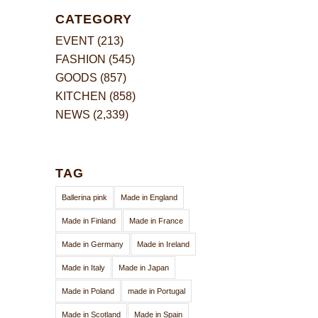
CATEGORY
EVENT
(213)
FASHION
(545)
GOODS
(857)
KITCHEN
(858)
NEWS
(2,339)
TAG
Ballerina pink
Made in England
Made in Finland
Made in France
Made in Germany
Made in Ireland
Made in Italy
Made in Japan
Made in Poland
made in Portugal
Made in Scotland
Made in Spain