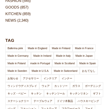
FASHION
(545)
GOODS
(857)
KITCHEN
(859)
NEWS
(2,340)
TAG
Ballerina pink
Made in England
Made in Finland
Made in France
Made in Germany
Made in Ireland
Made in Italy
Made in Japan
Made in Poland
made in Portugal
Made in Scotland
Made in Spain
Made in Sweden
Made in U.S.A.
Made in Switzerland
おもてなし
お知らせ
アクセサリー
インテリア
インナー
ウィンドウディスプレイ
ウェア
カットソー
ガラス
ガーデニング
キッズ・ベビー
キッチン
キッチンツール
キッチンリネン
ギフト
ステーショナリー
テーブルウェア
ドイツ木製品
ハウスキーピング
バッグ
ファッション
フットウェア
フラワーベース
フード