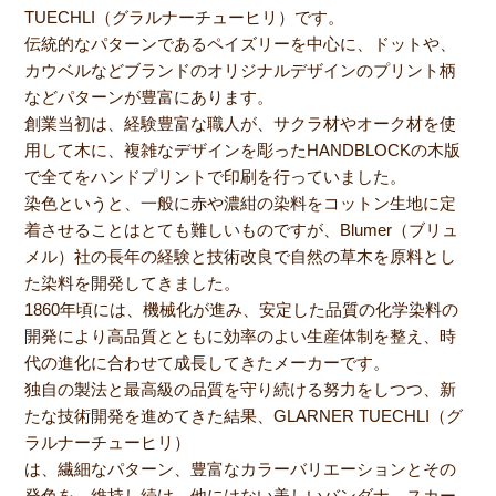
TUECHLI（グラルナーチューヒリ）です。
伝統的なパターンであるペイズリーを中心に、ドットや、
カウベルなどブランドのオリジナルデザインのプリント柄
などパターンが豊富にあります。
創業当初は、経験豊富な職人が、サクラ材やオーク材を使
用して木に、複雑なデザインを彫ったHANDBLOCKの木版
で全てをハンドプリントで印刷を行っていました。
染色というと、一般に赤や濃紺の染料をコットン生地に定
着させることはとても難しいものですが、Blumer（ブリュ
メル）社の長年の経験と技術改良で自然の草木を原料とし
た染料を開発してきました。
1860年頃には、機械化が進み、安定した品質の化学染料の
開発により高品質とともに効率のよい生産体制を整え、時
代の進化に合わせて成長してきたメーカーです。
独自の製法と最高級の品質を守り続ける努力をしつつ、新
たな技術開発を進めてきた結果、GLARNER TUECHLI（グ
ラルナーチューヒリ）
は、繊細なパターン、豊富なカラーバリエーションとその
発色を、維持し続け、他にはない美しいバンダナ、スカー