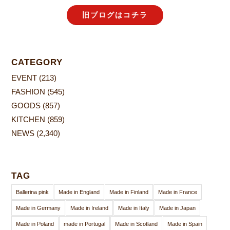
旧ブログはコチラ
CATEGORY
EVENT
(213)
FASHION
(545)
GOODS
(857)
KITCHEN
(859)
NEWS
(2,340)
TAG
Ballerina pink
Made in England
Made in Finland
Made in France
Made in Germany
Made in Ireland
Made in Italy
Made in Japan
Made in Poland
made in Portugal
Made in Scotland
Made in Spain