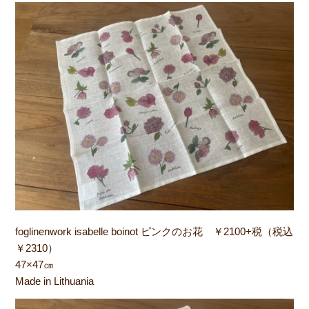
foglinenwork isabelle boinot ピンクのお花 ￥2100+税（税込
￥2310）
47×47㎝
Made in Lithuania