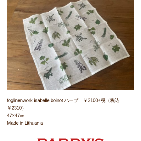
foglinenwork isabelle boinot ハーブ ￥2100+税（税込
￥2310）
47×47㎝
Made in Lithuania