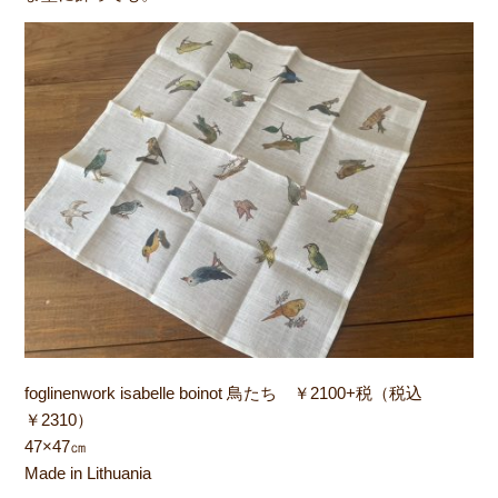
foglinenwork isabelle boinot 鳥たち ￥2100+税（税込
￥2310）
47×47㎝
Made in Lithuania